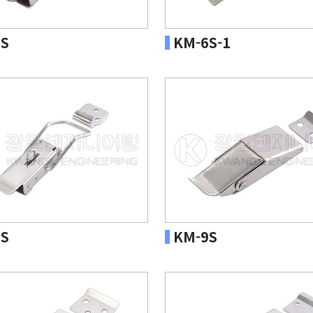
S
KM-6S-1
S
KM-9S