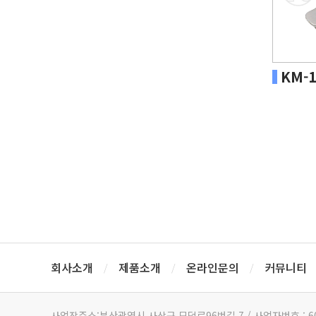
KM-1
회사소개
제품소개
온라인문의
커뮤니티
/
/
/
사업장주소:부산광역시 사상구 모덕로96번길 7 / 사업자번호 : 606-04-25