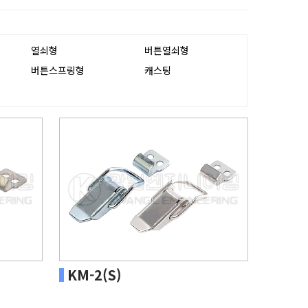
열쇠형
버튼열쇠형
버튼스프링형
캐스팅
KM-2(S)