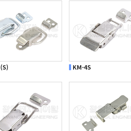
(S)
KM-4S