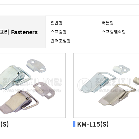
일반형
버튼형
리 Fasteners
스프링형
스프링열쇠형
간격조절형
(S)
KM-L15(S)