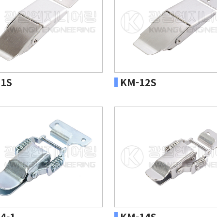
1S
KM-12S
4-1
KM-14S