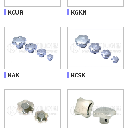
KCUR
KGKN
KAK
KCSK