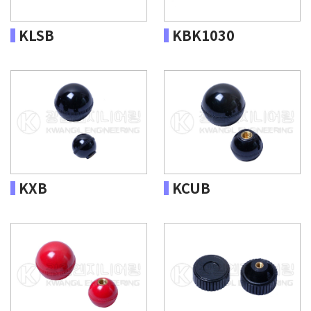
KLSB
KBK1030
KXB
KCUB