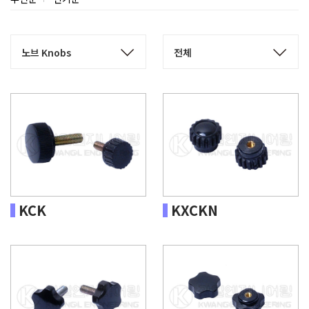
KCK
KXCKN