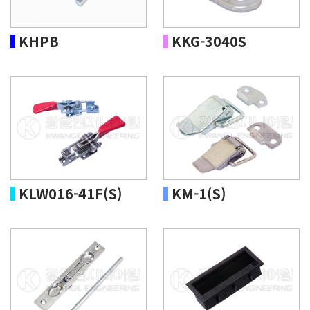
KHPB
KKG-3040S
KLW016-41F(S)
KM-1(S)