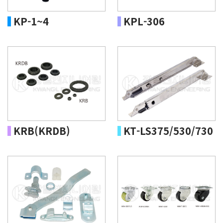
KP-1~4
KPL-306
KRB(KRDB)
KT-LS375/530/730