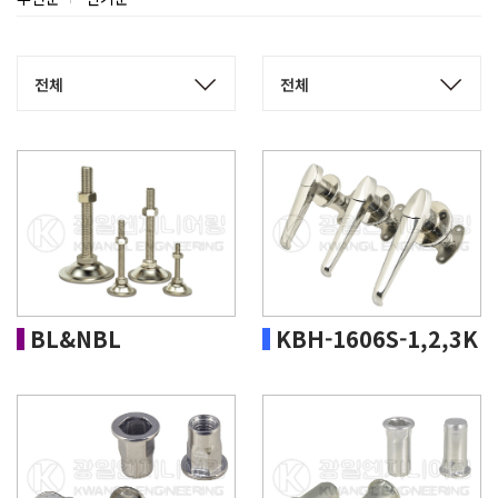
BL&NBL
KBH-1606S-1,2,3K