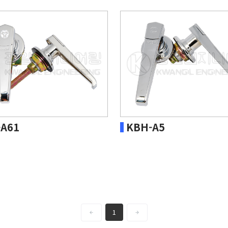
A61
KBH-A5
1