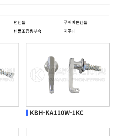
턴핸들
푸쉬버튼핸들
핸들조립용부속
지주대
KBH-KA110W-1KC