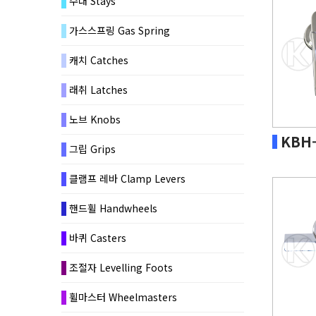
수대 Stays
가스스프링 Gas Spring
캐치 Catches
래취 Latches
노브 Knobs
KBH
그립 Grips
클램프 레바 Clamp Levers
핸드휠 Handwheels
바퀴 Casters
조절자 Levelling Foots
휠마스터 Wheelmasters