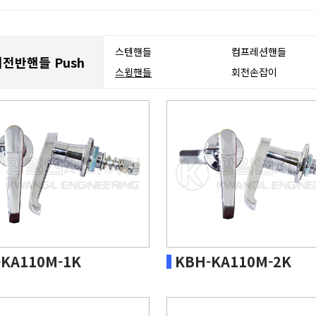
스텐핸들
컴프레션핸들
배전반핸들 Push
스윙핸들
회전손잡이
-KA110M-1K
KBH-KA110M-2K