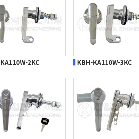
-KA110W-2KC
KBH-KA110W-3KC