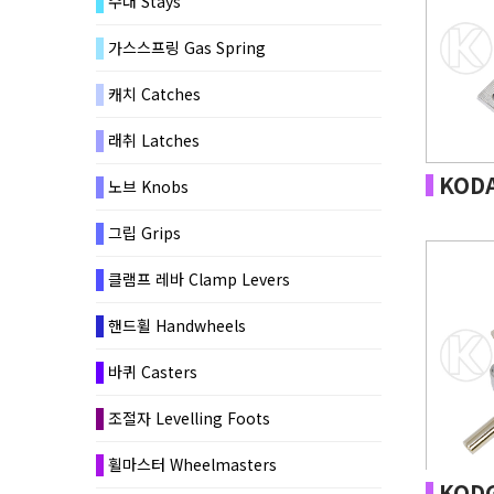
수대 Stays
가스스프링 Gas Spring
캐치 Catches
래취 Latches
KODA
노브 Knobs
그립 Grips
클램프 레바 Clamp Levers
핸드휠 Handwheels
바퀴 Casters
조절자 Levelling Foots
휠마스터 Wheelmasters
KODG