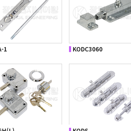
-1
KODC3060
H(L)
KODS