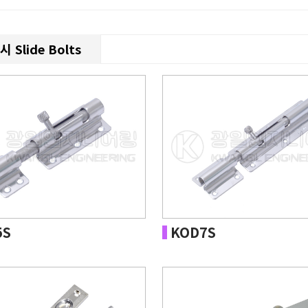
 Slide Bolts
5S
KOD7S