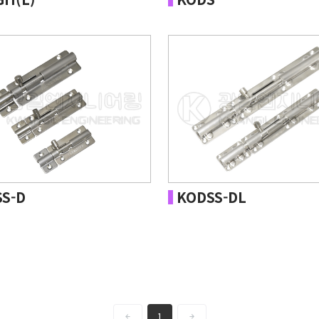
S-D
KODSS-DL
1