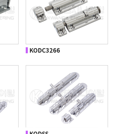
KODC3266
KODSS